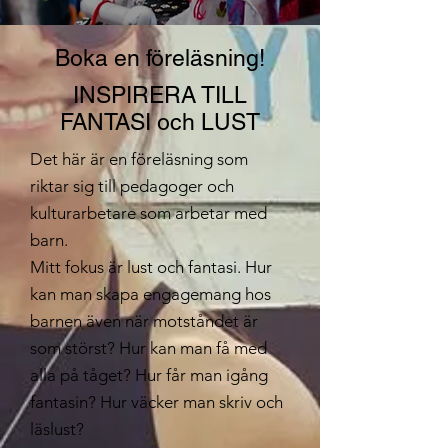
Boka en föreläsning!
INSPIRERA TILL
FANTASI och LUST
Det här är en föreläsning som
riktar sig till pedagoger och
kulturarbetare som arbetar med
barn.
Mitt fokus är lust och fantasi. Hur
kan man skapa engagemang hos
barnen även när motståndet är
som störst? Hur kan man få med
alla på tåget? Hur får man igång
fantasin? Hur väcker man skriv och
läslust?