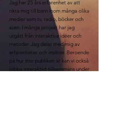
Jag har 25 års erfarenhet av att
rikta mig till barn inom många olika
medier som tv, radio, böcker och
scen. I många projekt har jag
utgått från interaktiva idéer och
metoder. Jag delar med mig av
erfarenheter och insikter. Beroende
på hur stor publiken är kan vi också
jobba interaktivt tillsammans under
föreläsningen.
Föreläsningen har bokats tidigare
av Skolverket, Läslyftet, diverse
kommuner och skolor. Boka du
med, vi kommer ha kul!
Hör av dig om du vill boka eller bara